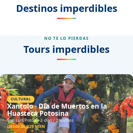
Destinos imperdibles
Jalisco
Michoacán
NO TE LO PIERDAS
Tours imperdibles
CULTURAL
Xantolo · Día de Muertos en la
Huasteca Potosina
San Luis Potosí · 3 días / 2 noches
Desde $6,029 MXN