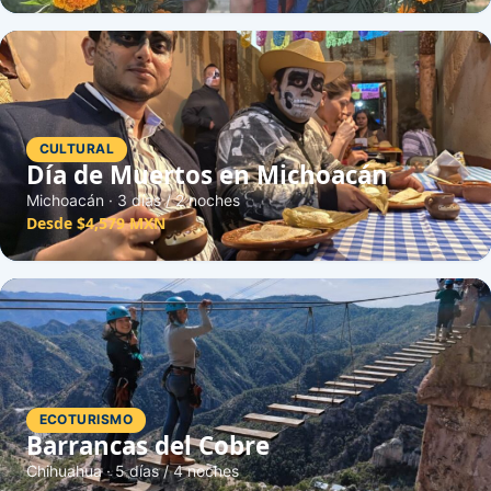
CULTURAL
Día de Muertos en Michoacán
Michoacán · 3 días / 2 noches
Desde $4,579 MXN
ECOTURISMO
Barrancas del Cobre
Chihuahua · 5 días / 4 noches