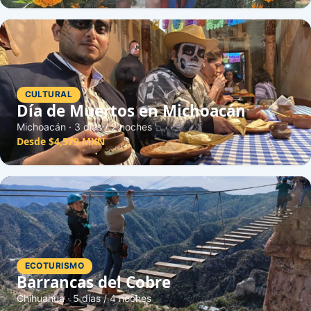
CULTURAL
Día de Muertos en Michoacán
Michoacán · 3 días / 2 noches
Desde $4,579 MXN
ECOTURISMO
Barrancas del Cobre
Chihuahua · 5 días / 4 noches