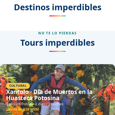
Destinos imperdibles
Jalisco
Michoacán
NO TE LO PIERDAS
Tours imperdibles
CULTURAL
Xantolo · Día de Muertos en la
Huasteca Potosina
San Luis Potosí · 3 días / 2 noches
Desde $6,029 MXN