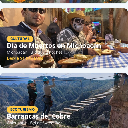
CULTURAL
Día de Muertos en Michoacán
Michoacán · 3 días / 2 noches
Desde $4,579 MXN
ECOTURISMO
Barrancas del Cobre
Chihuahua · 5 días / 4 noches