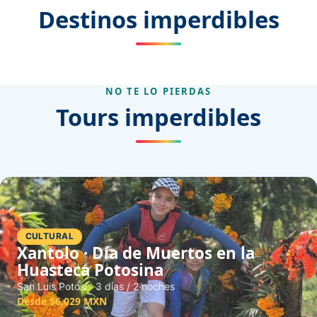
Destinos imperdibles
Jalisco
Michoacán
NO TE LO PIERDAS
Tours imperdibles
CULTURAL
Xantolo · Día de Muertos en la
Huasteca Potosina
San Luis Potosí · 3 días / 2 noches
Desde $6,029 MXN